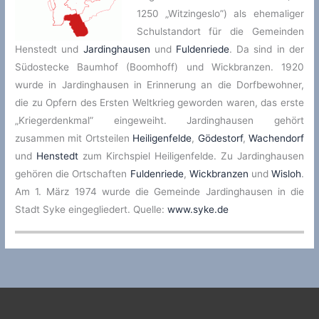
1250 „Witzingeslo”) als ehemaliger
Schulstandort für die Gemeinden
Henstedt und
Jardinghausen
und
Fuldenriede
. Da sind in der
Südostecke Baumhof (Boomhoff) und Wickbranzen. 1920
wurde in Jardinghausen in Erinnerung an die Dorfbewohner,
die zu Opfern des Ersten Weltkrieg geworden waren, das erste
„Kriegerdenkmal” eingeweiht. Jardinghausen gehört
zusammen mit Ortsteilen
Heiligenfelde
,
Gödestorf
,
Wachendorf
und
Henstedt
zum Kirchspiel Heiligenfelde. Zu Jardinghausen
gehören die Ortschaften
Fuldenriede
,
Wickbranzen
und
Wisloh
.
Am 1. März 1974 wurde die Gemeinde Jardinghausen in die
Stadt Syke eingegliedert. Quelle:
www.syke.de