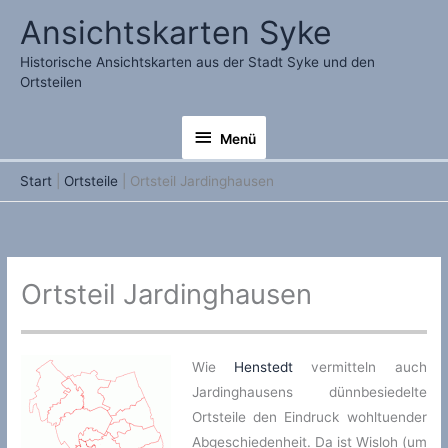
Zum
Ansichtskarten Syke
Inhalt
springen
Historische Ansichtskarten aus der Stadt Syke und den
Ortsteilen
Menü
Menü
Start
Ortsteile
Ortsteil Jardinghausen
Ortsteil Jardinghausen
Wie
Henstedt
vermitteln auch
Jardinghausens dünnbesiedelte
Ortsteile den Eindruck wohltuender
Abgeschiedenheit. Da ist Wisloh (um