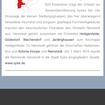
500 Einwohner trägt der Ortsteil zur
Gesamtbevölkerung Sykes bei. Die
Streulage der kleinen Siedlungsgruppen, das hier überwiegend
bewaldete Hachetal und sorgsam gepflegte Fachwerkgebäude
machen den beschaulichen Charakter des Ortsteils Henstedt
aus. Henstedt gehört zusammen mit Ortsteilen
Heiligenfelde
,
Gödestorf
,
Wachendorf
und
Jardinghausen
zum Kirchspiel
Heiligenfelde. Zu Henstedt gehören die Ortschaften Halbetzen,
Gut und
Kolonie Hoope
und
Nienstedt
. Am 1. März 1974 wurde
die Gemeinde Henstedt in die Stadt Syke eingegliedert. Quelle:
www.syke.de