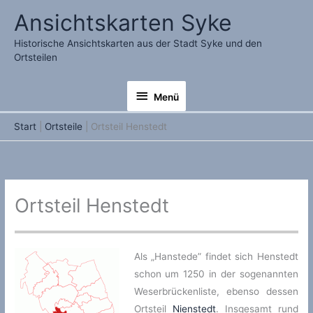
Zum
Ansichtskarten Syke
Inhalt
springen
Historische Ansichtskarten aus der Stadt Syke und den
Ortsteilen
Menü
Menü
Start
Ortsteile
Ortsteil Henstedt
Ortsteil Henstedt
Als „Hanstede” findet sich Henstedt
schon um 1250 in der sogenannten
Weserbrückenliste, ebenso dessen
Ortsteil
Nienstedt
. Insgesamt rund