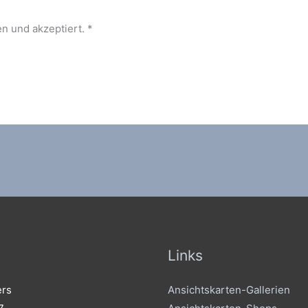
Adresse*
n und akzeptiert.
*
Links
ers
Ansichtskarten-Gallerien