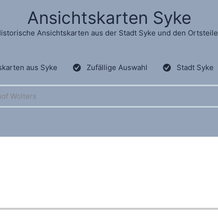
Ansichtskarten Syke
istorische Ansichtskarten aus der Stadt Syke und den Ortsteil
skarten aus Syke
Zufällige Auswahl
Stadt Syke
of Wolters