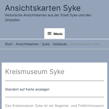
Zum
Ansichtskarten Syke
Inhalt
springen
Historische Ansichtskarten aus der Stadt Syke und den
Ortsteilen
Menü
Menü
Start
Ansichtskarten
Syke
Gebäude
Kreismuseum Syke
Kreismuseum Syke
Standort auf Karte anzeigen
Das Kreismuseum Syke ist ein Regional- und Freilichtmuseum