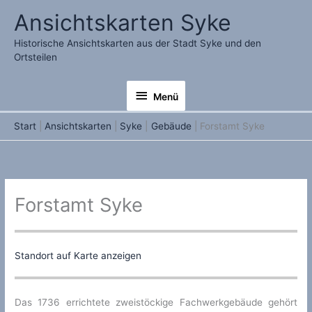
Zum
Ansichtskarten Syke
Inhalt
springen
Historische Ansichtskarten aus der Stadt Syke und den
Ortsteilen
Menü
Menü
Start
Ansichtskarten
Syke
Gebäude
Forstamt Syke
Forstamt Syke
Standort auf Karte anzeigen
Das 1736 errichtete zweistöckige Fachwerkgebäude gehört