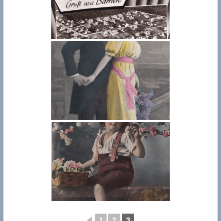
◄
1
2
3