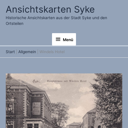
Zum
Ansichtskarten Syke
Inhalt
springen
Historische Ansichtskarten aus der Stadt Syke und den
Ortsteilen
Menü
Menü
Start
Allgemein
Windels Hotel