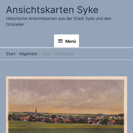
Zum
Ansichtskarten Syke
Inhalt
springen
Historische Ansichtskarten aus der Stadt Syke und den
Ortsteilen
Menü
Menü
Start
Allgemein
Syke – Silhouette