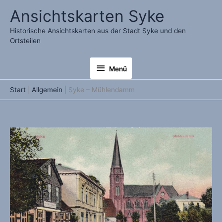
Zum
Ansichtskarten Syke
Inhalt
springen
Historische Ansichtskarten aus der Stadt Syke und den
Ortsteilen
Menü
Menü
Start
Allgemein
Syke – Mühlendamm