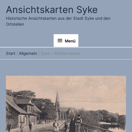
Zum
Ansichtskarten Syke
Inhalt
springen
Historische Ansichtskarten aus der Stadt Syke und den
Ortsteilen
Menü
Menü
Start
Allgemein
Syke – Mühlendamm