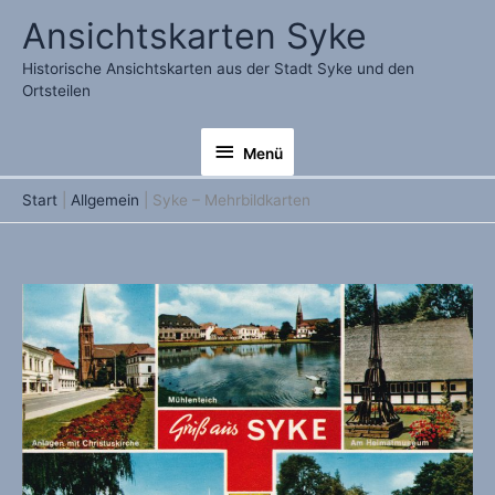
Zum
Ansichtskarten Syke
Inhalt
springen
Historische Ansichtskarten aus der Stadt Syke und den
Ortsteilen
Menü
Menü
Start
Allgemein
Syke – Mehrbildkarten