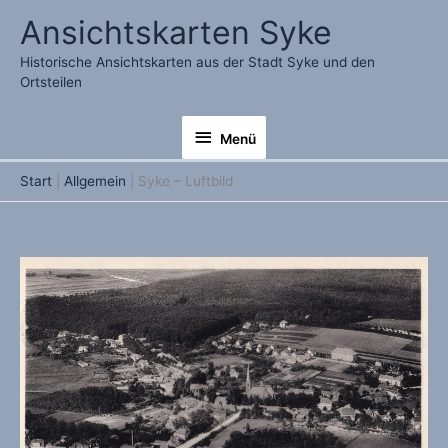
Zum
Ansichtskarten Syke
Inhalt
springen
Historische Ansichtskarten aus der Stadt Syke und den
Ortsteilen
Menü
Menü
Start
Allgemein
Syke – Luftbild