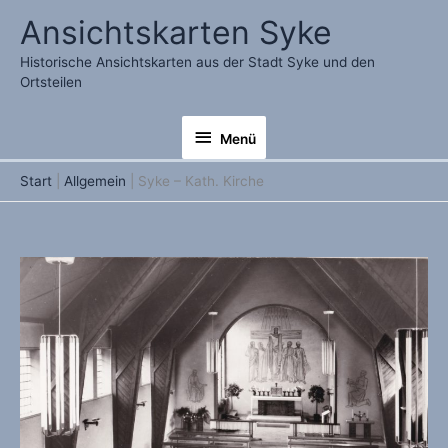
Zum
Ansichtskarten Syke
Inhalt
springen
Historische Ansichtskarten aus der Stadt Syke und den
Ortsteilen
Menü
Menü
Start
Allgemein
Syke – Kath. Kirche