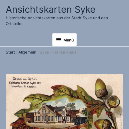
Zum
Ansichtskarten Syke
Inhalt
springen
Historische Ansichtskarten aus der Stadt Syke und den
Ortsteilen
Menü
Menü
Start
Allgemein
Syke – Hansa-Haus