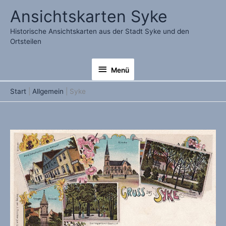
Zum
Ansichtskarten Syke
Inhalt
springen
Historische Ansichtskarten aus der Stadt Syke und den
Ortsteilen
Menü
Menü
Start
Allgemein
Syke