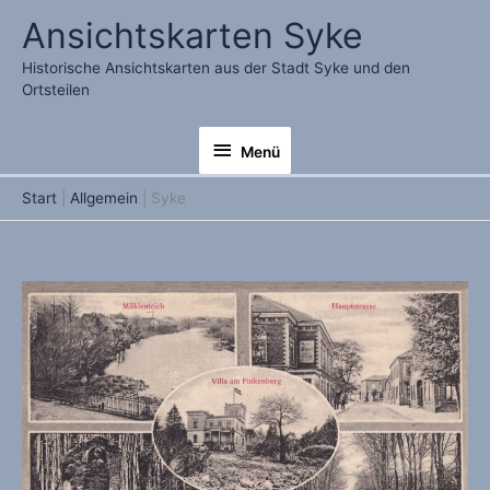
Zum
Ansichtskarten Syke
Inhalt
springen
Historische Ansichtskarten aus der Stadt Syke und den
Ortsteilen
Menü
Menü
Start
Allgemein
Syke